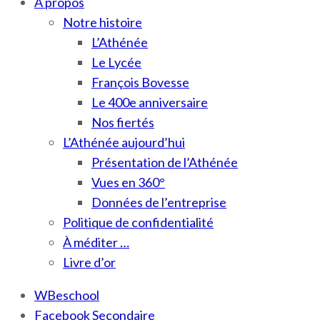
À propos
Notre histoire
L’Athénée
Le Lycée
François Bovesse
Le 400e anniversaire
Nos fiertés
L’Athénée aujourd’hui
Présentation de l’Athénée
Vues en 360°
Données de l’entreprise
Politique de confidentialité
À méditer …
Livre d’or
WBeschool
Facebook Secondaire