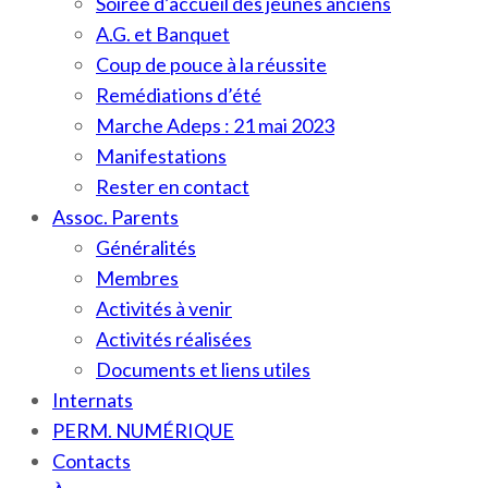
Soirée d’accueil des jeunes anciens
A.G. et Banquet
Coup de pouce à la réussite
Remédiations d’été
Marche Adeps : 21 mai 2023
Manifestations
Rester en contact
Assoc. Parents
Généralités
Membres
Activités à venir
Activités réalisées
Documents et liens utiles
Internats
PERM. NUMÉRIQUE
Contacts