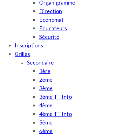
Organigramme
Direction
Économat
Educateurs
Sécurité
Inscriptions
Grilles
Secondaire
1ère
2ème
3ème
3ème TT Info
4ème
4ème TT Info
5ème
6ème