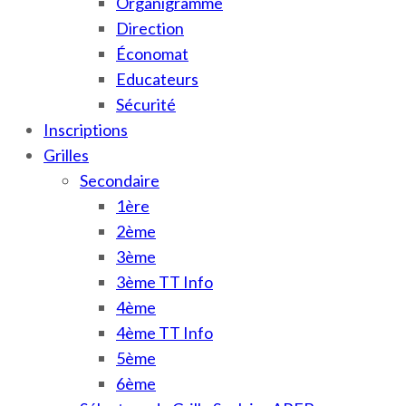
Organigramme
Direction
Économat
Educateurs
Sécurité
Inscriptions
Grilles
Secondaire
1ère
2ème
3ème
3ème TT Info
4ème
4ème TT Info
5ème
6ème