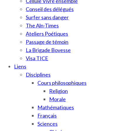
Cellule Vivre ensemble
Conseil des délégués
Surfer sans danger
The Aln-Times
Ateliers Poétiques
Passage de témoin
La Brigade Bovesse
Visa TICE
Liens
Disciplines
Cours philosophiques
Religion
Morale
Mathématiques
Français
Sciences