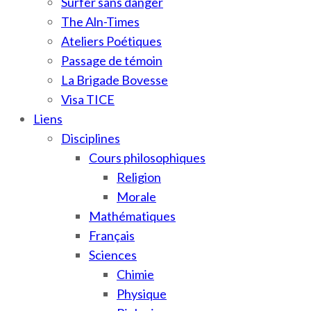
Surfer sans danger
The Aln-Times
Ateliers Poétiques
Passage de témoin
La Brigade Bovesse
Visa TICE
Liens
Disciplines
Cours philosophiques
Religion
Morale
Mathématiques
Français
Sciences
Chimie
Physique