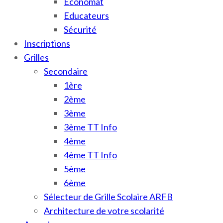
Économat
Educateurs
Sécurité
Inscriptions
Grilles
Secondaire
1ère
2ème
3ème
3ème TT Info
4ème
4ème TT Info
5ème
6ème
Sélecteur de Grille Scolaire ARFB
Architecture de votre scolarité