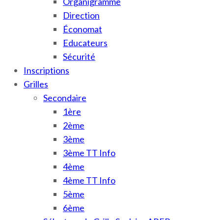
Organigramme
Direction
Économat
Educateurs
Sécurité
Inscriptions
Grilles
Secondaire
1ère
2ème
3ème
3ème TT Info
4ème
4ème TT Info
5ème
6ème