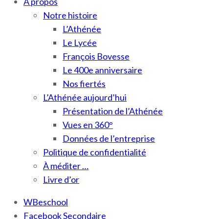
À propos
Notre histoire
L’Athénée
Le Lycée
François Bovesse
Le 400e anniversaire
Nos fiertés
L’Athénée aujourd’hui
Présentation de l’Athénée
Vues en 360°
Données de l’entreprise
Politique de confidentialité
À méditer …
Livre d’or
WBeschool
Facebook Secondaire