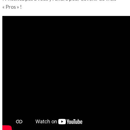
« Pros » !