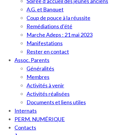
Soirée d’accueil des jeunes anciens
A.G. et Banquet
Coup de pouce à la réussite
Remédiations d’été
Marche Adeps : 21 mai 2023
Manifestations
Rester en contact
Assoc. Parents
Généralités
Membres
Activités à venir
Activités réalisées
Documents et liens utiles
Internats
PERM. NUMÉRIQUE
Contacts