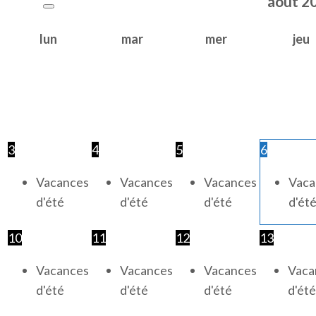
août
2
lun
mar
mer
jeu
3
4
5
6
Vacances
Vacances
Vacances
Vaca
d'été
d'été
d'été
d'ét
10
11
12
13
Vacances
Vacances
Vacances
Vaca
d'été
d'été
d'été
d'été