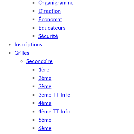
Organigramme
Direction
Économat
Educateurs
Sécurité
Inscriptions
Grilles
Secondaire
1ère
2ème
3ème
3ème TT Info
4ème
4ème TT Info
5ème
6ème