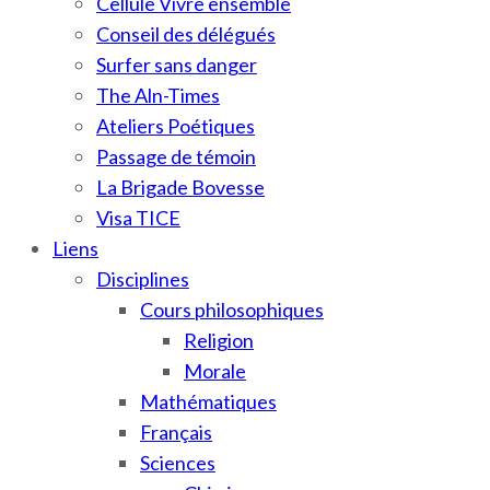
Cellule Vivre ensemble
Conseil des délégués
Surfer sans danger
The Aln-Times
Ateliers Poétiques
Passage de témoin
La Brigade Bovesse
Visa TICE
Liens
Disciplines
Cours philosophiques
Religion
Morale
Mathématiques
Français
Sciences