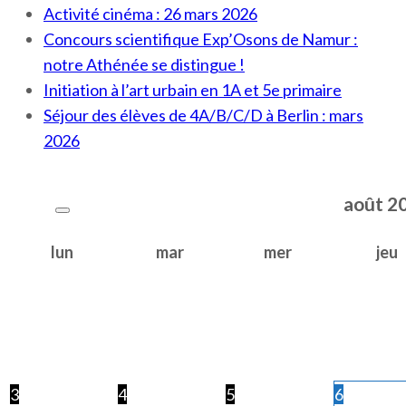
Activité cinéma : 26 mars 2026
Concours scientifique Exp’Osons de Namur :
notre Athénée se distingue !
Initiation à l’art urbain en 1A et 5e primaire
Séjour des élèves de 4A/B/C/D à Berlin : mars
2026
août
2
lun
mar
mer
jeu
3
4
5
6