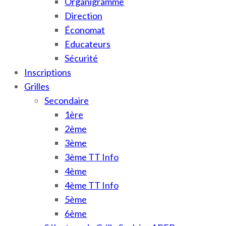
Organigramme
Direction
Économat
Educateurs
Sécurité
Inscriptions
Grilles
Secondaire
1ère
2ème
3ème
3ème TT Info
4ème
4ème TT Info
5ème
6ème