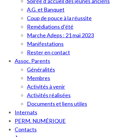
Soirée d’accueil des jeunes anciens
A.G. et Banquet
Coup de pouce à la réussite
Remédiations d’été
Marche Adeps : 21 mai 2023
Manifestations
Rester en contact
Assoc. Parents
Généralités
Membres
Activités à venir
Activités réalisées
Documents et liens utiles
Internats
PERM. NUMÉRIQUE
Contacts