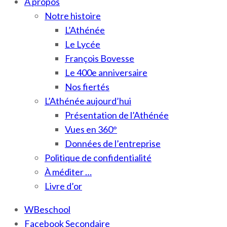
À propos
Notre histoire
L’Athénée
Le Lycée
François Bovesse
Le 400e anniversaire
Nos fiertés
L’Athénée aujourd’hui
Présentation de l’Athénée
Vues en 360°
Données de l’entreprise
Politique de confidentialité
À méditer …
Livre d’or
WBeschool
Facebook Secondaire