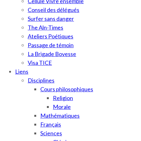
Cellule Vivre ensemble
Conseil des délégués
Surfer sans danger
The Aln-Times
Ateliers Poétiques
Passage de témoin
La Brigade Bovesse
Visa TICE
Liens
Disciplines
Cours philosophiques
Religion
Morale
Mathématiques
Français
Sciences