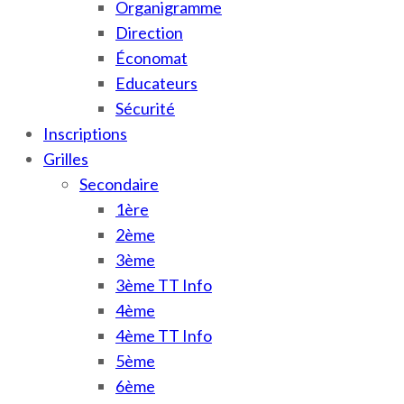
Organigramme
Direction
Économat
Educateurs
Sécurité
Inscriptions
Grilles
Secondaire
1ère
2ème
3ème
3ème TT Info
4ème
4ème TT Info
5ème
6ème