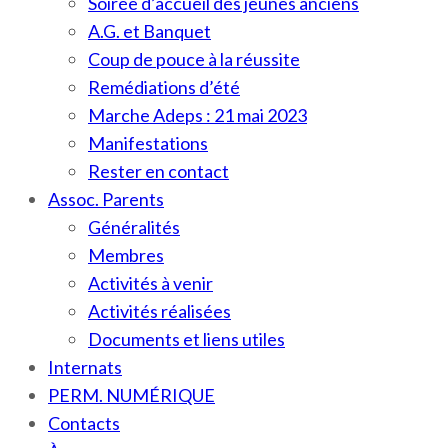
Soirée d’accueil des jeunes anciens
A.G. et Banquet
Coup de pouce à la réussite
Remédiations d’été
Marche Adeps : 21 mai 2023
Manifestations
Rester en contact
Assoc. Parents
Généralités
Membres
Activités à venir
Activités réalisées
Documents et liens utiles
Internats
PERM. NUMÉRIQUE
Contacts