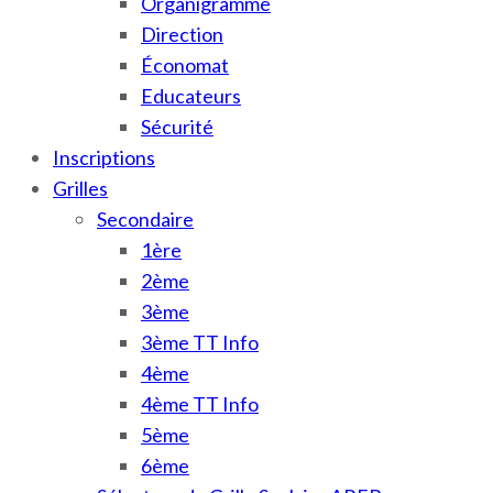
Organigramme
Direction
Économat
Educateurs
Sécurité
Inscriptions
Grilles
Secondaire
1ère
2ème
3ème
3ème TT Info
4ème
4ème TT Info
5ème
6ème