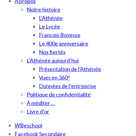
À propos
Notre histoire
L’Athénée
Le Lycée
François Bovesse
Le 400e anniversaire
Nos fiertés
L’Athénée aujourd’hui
Présentation de l’Athénée
Vues en 360°
Données de l’entreprise
Politique de confidentialité
À méditer …
Livre d’or
WBeschool
Facebook Secondaire