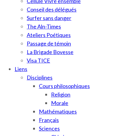
Cellule Vivre ensemble
Conseil des délégués
Surfer sans danger
The Aln-Times
Ateliers Poétiques
Passage de témoin
La Brigade Bovesse
Visa TICE
Liens
Disciplines
Cours philosophiques
Religion
Morale
Mathématiques
Français
Sciences