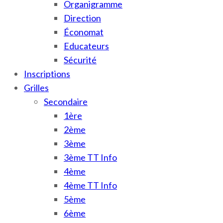
Organigramme
Direction
Économat
Educateurs
Sécurité
Inscriptions
Grilles
Secondaire
1ère
2ème
3ème
3ème TT Info
4ème
4ème TT Info
5ème
6ème