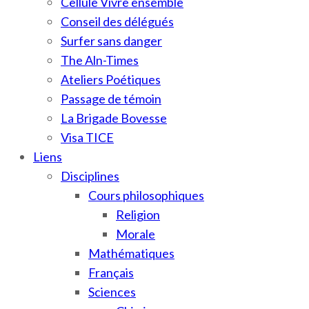
Cellule Vivre ensemble
Conseil des délégués
Surfer sans danger
The Aln-Times
Ateliers Poétiques
Passage de témoin
La Brigade Bovesse
Visa TICE
Liens
Disciplines
Cours philosophiques
Religion
Morale
Mathématiques
Français
Sciences