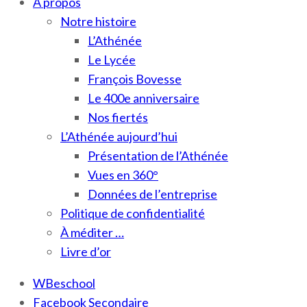
À propos
Notre histoire
L’Athénée
Le Lycée
François Bovesse
Le 400e anniversaire
Nos fiertés
L’Athénée aujourd’hui
Présentation de l’Athénée
Vues en 360°
Données de l’entreprise
Politique de confidentialité
À méditer …
Livre d’or
WBeschool
Facebook Secondaire