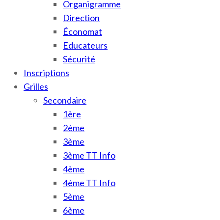
Organigramme
Direction
Économat
Educateurs
Sécurité
Inscriptions
Grilles
Secondaire
1ère
2ème
3ème
3ème TT Info
4ème
4ème TT Info
5ème
6ème