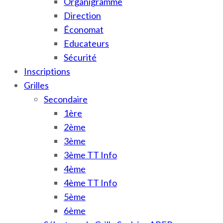
Organigramme
Direction
Économat
Educateurs
Sécurité
Inscriptions
Grilles
Secondaire
1ère
2ème
3ème
3ème TT Info
4ème
4ème TT Info
5ème
6ème