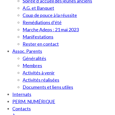
Soirée d’accueil des jeunes anciens
A.G. et Banquet
Coup de pouce à la réussite
Remédiations d’été
Marche Adeps : 21 mai 2023
Manifestations
Rester en contact
Assoc. Parents
Généralités
Membres
Activités à venir
Activités réalisées
Documents et liens utiles
Internats
PERM. NUMÉRIQUE
Contacts