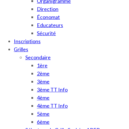
Organigramme
Direction
Économat
Educateurs
Sécurité
Inscriptions
Grilles
Secondaire
1ère
2ème
3ème
3ème TT Info
4ème
4ème TT Info
5ème
6ème