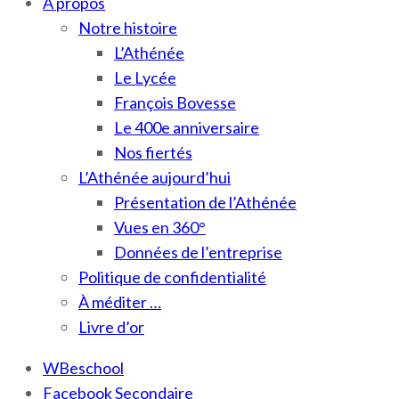
À propos
Notre histoire
L’Athénée
Le Lycée
François Bovesse
Le 400e anniversaire
Nos fiertés
L’Athénée aujourd’hui
Présentation de l’Athénée
Vues en 360°
Données de l’entreprise
Politique de confidentialité
À méditer …
Livre d’or
WBeschool
Facebook Secondaire