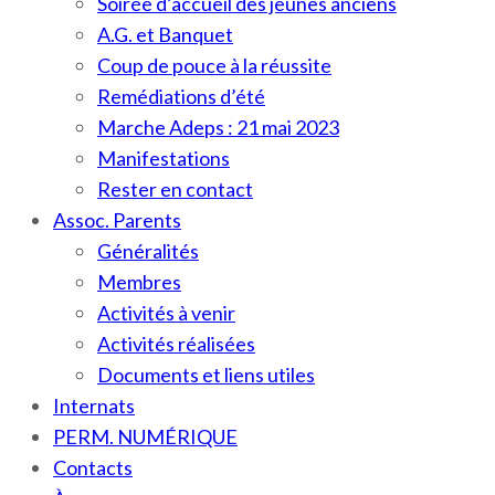
Soirée d’accueil des jeunes anciens
A.G. et Banquet
Coup de pouce à la réussite
Remédiations d’été
Marche Adeps : 21 mai 2023
Manifestations
Rester en contact
Assoc. Parents
Généralités
Membres
Activités à venir
Activités réalisées
Documents et liens utiles
Internats
PERM. NUMÉRIQUE
Contacts