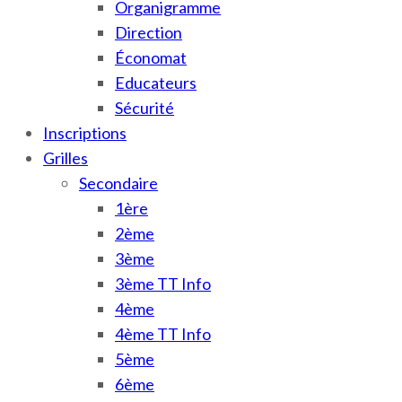
Organigramme
Direction
Économat
Educateurs
Sécurité
Inscriptions
Grilles
Secondaire
1ère
2ème
3ème
3ème TT Info
4ème
4ème TT Info
5ème
6ème