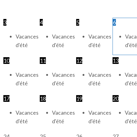
3
4
5
6
Vacances
Vacances
Vacances
Vaca
d'été
d'été
d'été
d'ét
10
11
12
13
Vacances
Vacances
Vacances
Vaca
d'été
d'été
d'été
d'été
17
18
19
20
Vacances
Vacances
Vacances
Vaca
d'été
d'été
d'été
d'été
24
25
26
27