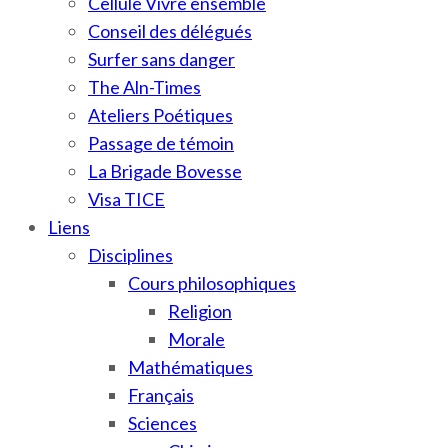
Cellule Vivre ensemble
Conseil des délégués
Surfer sans danger
The Aln-Times
Ateliers Poétiques
Passage de témoin
La Brigade Bovesse
Visa TICE
Liens
Disciplines
Cours philosophiques
Religion
Morale
Mathématiques
Français
Sciences