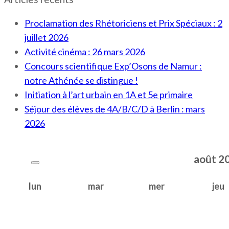
Proclamation des Rhétoriciens et Prix Spéciaux : 2
juillet 2026
Activité cinéma : 26 mars 2026
Concours scientifique Exp’Osons de Namur :
notre Athénée se distingue !
Initiation à l’art urbain en 1A et 5e primaire
Séjour des élèves de 4A/B/C/D à Berlin : mars
2026
août
2
lun
mar
mer
jeu