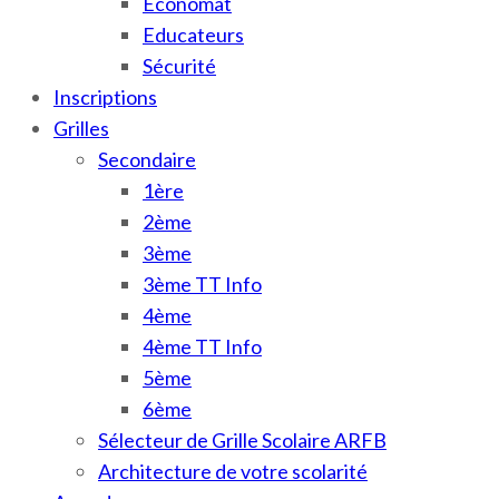
Économat
Educateurs
Sécurité
Inscriptions
Grilles
Secondaire
1ère
2ème
3ème
3ème TT Info
4ème
4ème TT Info
5ème
6ème
Sélecteur de Grille Scolaire ARFB
Architecture de votre scolarité