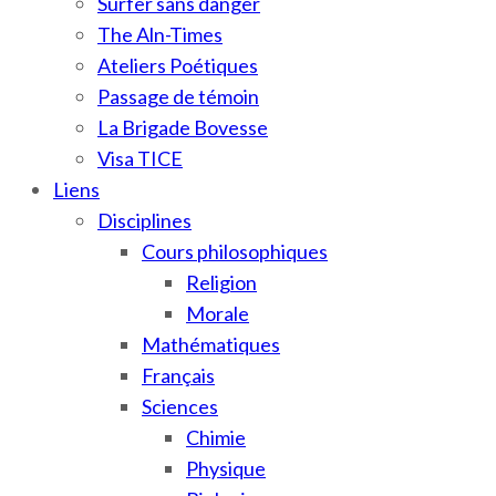
Surfer sans danger
The Aln-Times
Ateliers Poétiques
Passage de témoin
La Brigade Bovesse
Visa TICE
Liens
Disciplines
Cours philosophiques
Religion
Morale
Mathématiques
Français
Sciences
Chimie
Physique