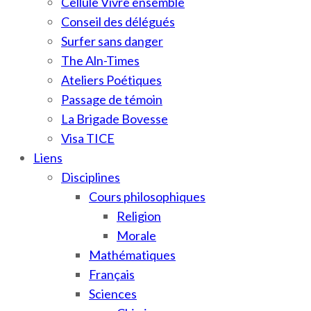
Cellule Vivre ensemble
Conseil des délégués
Surfer sans danger
The Aln-Times
Ateliers Poétiques
Passage de témoin
La Brigade Bovesse
Visa TICE
Liens
Disciplines
Cours philosophiques
Religion
Morale
Mathématiques
Français
Sciences