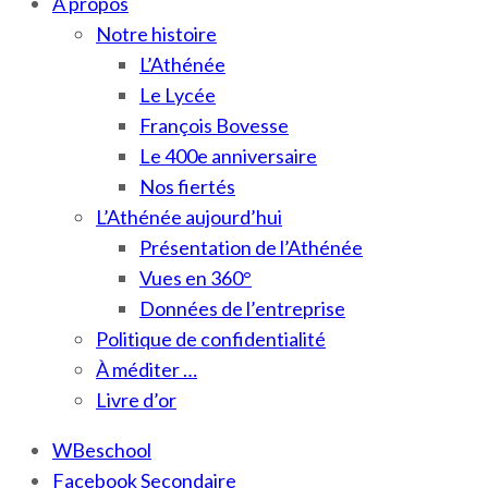
À propos
Notre histoire
L’Athénée
Le Lycée
François Bovesse
Le 400e anniversaire
Nos fiertés
L’Athénée aujourd’hui
Présentation de l’Athénée
Vues en 360°
Données de l’entreprise
Politique de confidentialité
À méditer …
Livre d’or
WBeschool
Facebook Secondaire