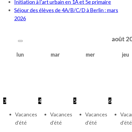
Initiation à l’art urbain en 1A et 5e primaire
Séjour des élèves de 4A/B/C/D à Berlin : mars
2026
août
2
lun
mar
mer
jeu
3
4
5
6
Vacances
Vacances
Vacances
Vaca
d'été
d'été
d'été
d'été