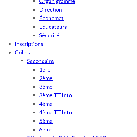
Organigramme
Direction
Économat
Educateurs
Sécurité
Inscriptions
Grilles
Secondaire
1ère
2ème
3ème
3ème TT Info
4ème
4ème TT Info
5ème
6ème