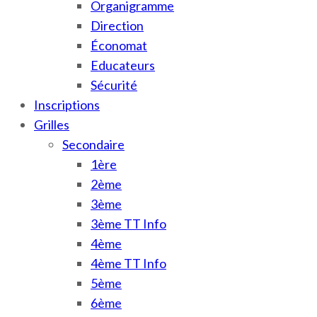
Organigramme
Direction
Économat
Educateurs
Sécurité
Inscriptions
Grilles
Secondaire
1ère
2ème
3ème
3ème TT Info
4ème
4ème TT Info
5ème
6ème