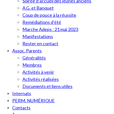
Soirée d’accueil des jeunes anciens
A.G. et Banquet
Coup de pouce à la réussite
Remédiations d’été
Marche Adeps : 21 mai 2023
Manifestations
Rester en contact
Assoc. Parents
Généralités
Membres
Activités à venir
Activités réalisées
Documents et liens utiles
Internats
PERM. NUMÉRIQUE
Contacts