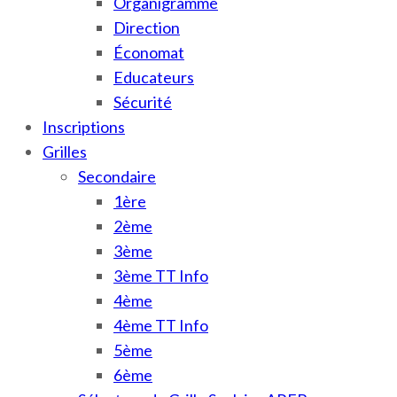
Organigramme
Direction
Économat
Educateurs
Sécurité
Inscriptions
Grilles
Secondaire
1ère
2ème
3ème
3ème TT Info
4ème
4ème TT Info
5ème
6ème