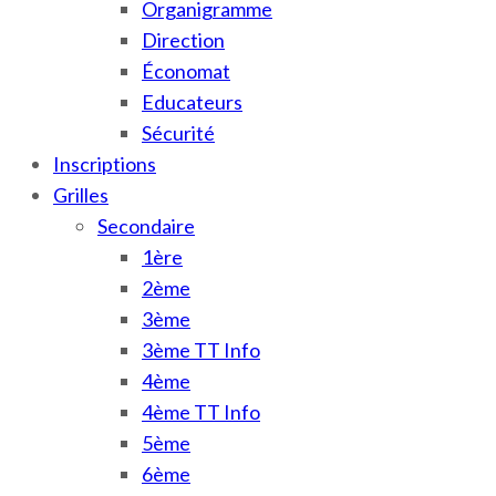
Organigramme
Direction
Économat
Educateurs
Sécurité
Inscriptions
Grilles
Secondaire
1ère
2ème
3ème
3ème TT Info
4ème
4ème TT Info
5ème
6ème