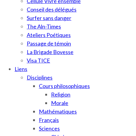
Cellule Vivre ensemble
Conseil des délégués
Surfer sans danger
The Aln-Times
Ateliers Poétiques
Passage de témoin
La Brigade Bovesse
Visa TICE
Liens
Disciplines
Cours philosophiques
Religion
Morale
Mathématiques
Français
Sciences