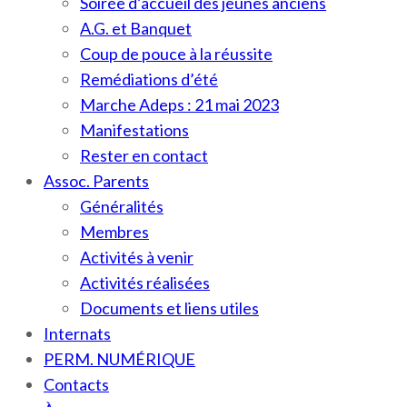
Soirée d’accueil des jeunes anciens
A.G. et Banquet
Coup de pouce à la réussite
Remédiations d’été
Marche Adeps : 21 mai 2023
Manifestations
Rester en contact
Assoc. Parents
Généralités
Membres
Activités à venir
Activités réalisées
Documents et liens utiles
Internats
PERM. NUMÉRIQUE
Contacts