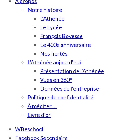
À propos
Notre histoire
L’Athénée
Le Lycée
François Bovesse
Le 400e anniversaire
Nos fiertés
L’Athénée aujourd’hui
Présentation de l’Athénée
Vues en 360°
Données de l’entreprise
Politique de confidentialité
À méditer …
Livre d’or
WBeschool
Facebook Secondaire