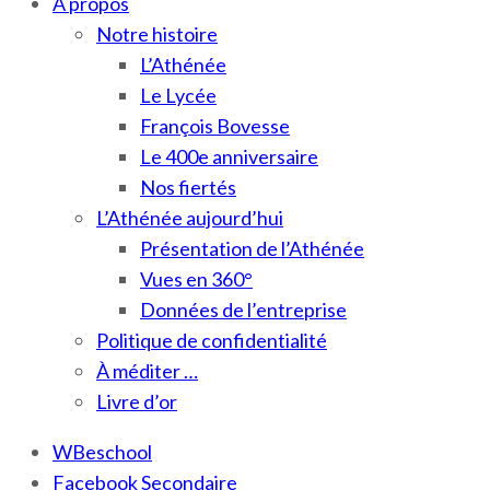
À propos
Notre histoire
L’Athénée
Le Lycée
François Bovesse
Le 400e anniversaire
Nos fiertés
L’Athénée aujourd’hui
Présentation de l’Athénée
Vues en 360°
Données de l’entreprise
Politique de confidentialité
À méditer …
Livre d’or
WBeschool
Facebook Secondaire