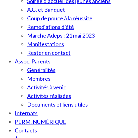
Soirée d’accueil des jeunes anciens
A.G. et Banquet
Coup de pouce à la réussite
Remédiations d’été
Marche Adeps : 21 mai 2023
Manifestations
Rester en contact
Assoc. Parents
Généralités
Membres
Activités à venir
Activités réalisées
Documents et liens utiles
Internats
PERM. NUMÉRIQUE
Contacts