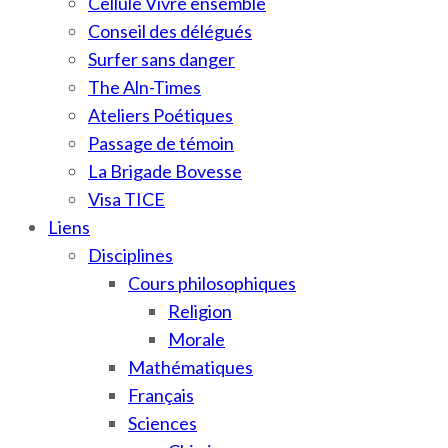
Cellule Vivre ensemble
Conseil des délégués
Surfer sans danger
The Aln-Times
Ateliers Poétiques
Passage de témoin
La Brigade Bovesse
Visa TICE
Liens
Disciplines
Cours philosophiques
Religion
Morale
Mathématiques
Français
Sciences