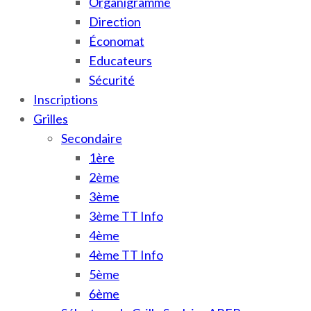
Organigramme
Direction
Économat
Educateurs
Sécurité
Inscriptions
Grilles
Secondaire
1ère
2ème
3ème
3ème TT Info
4ème
4ème TT Info
5ème
6ème