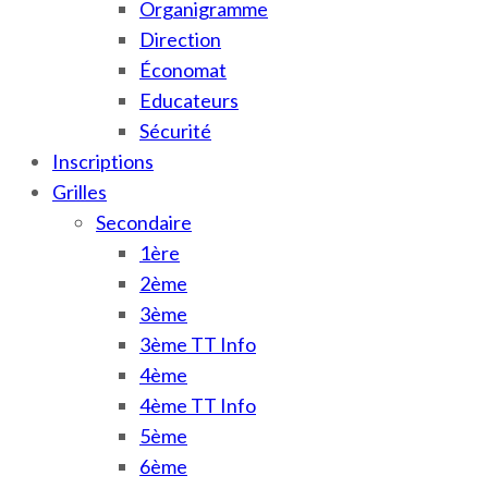
Organigramme
Direction
Économat
Educateurs
Sécurité
Inscriptions
Grilles
Secondaire
1ère
2ème
3ème
3ème TT Info
4ème
4ème TT Info
5ème
6ème