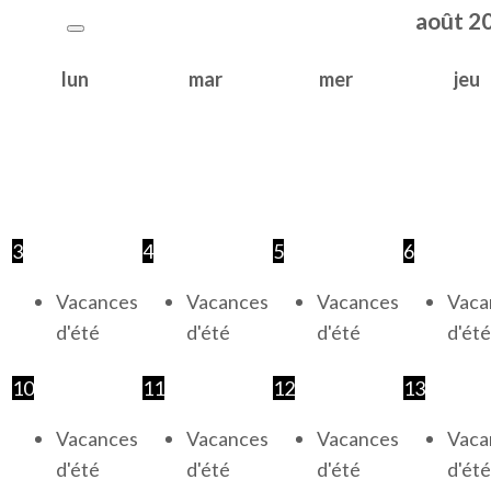
août
2
lun
mar
mer
jeu
3
4
5
6
Vacances
Vacances
Vacances
Vaca
d'été
d'été
d'été
d'été
10
11
12
13
Vacances
Vacances
Vacances
Vaca
d'été
d'été
d'été
d'été