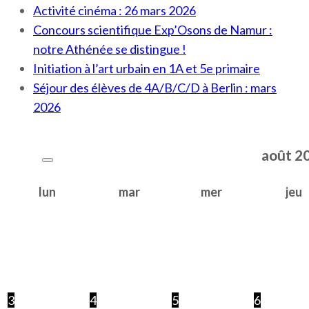
Activité cinéma : 26 mars 2026
Concours scientifique Exp’Osons de Namur :
notre Athénée se distingue !
Initiation à l’art urbain en 1A et 5e primaire
Séjour des élèves de 4A/B/C/D à Berlin : mars
2026
août
2
lun
mar
mer
jeu
3
4
5
6