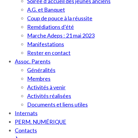
Soirée d’accueil des jeunes anciens
A.G. et Banquet
Coup de pouce à la réussite
Remédiations d’été
Marche Adeps : 21 mai 2023
Manifestations
Rester en contact
Assoc. Parents
Généralités
Membres
Activités à venir
Activités réalisées
Documents et liens utiles
Internats
PERM. NUMÉRIQUE
Contacts