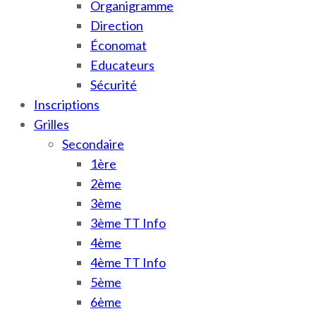
Organigramme
Direction
Économat
Educateurs
Sécurité
Inscriptions
Grilles
Secondaire
1ère
2ème
3ème
3ème TT Info
4ème
4ème TT Info
5ème
6ème