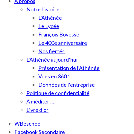
À propos
Notre histoire
L’Athénée
Le Lycée
François Bovesse
Le 400e anniversaire
Nos fiertés
L’Athénée aujourd’hui
Présentation de l’Athénée
Vues en 360°
Données de l’entreprise
Politique de confidentialité
À méditer …
Livre d’or
WBeschool
Facebook Secondaire