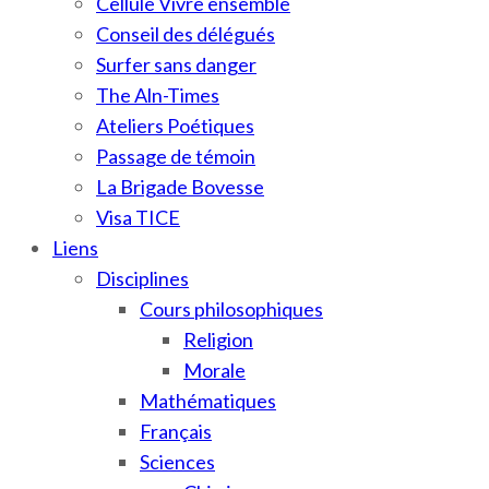
Cellule Vivre ensemble
Conseil des délégués
Surfer sans danger
The Aln-Times
Ateliers Poétiques
Passage de témoin
La Brigade Bovesse
Visa TICE
Liens
Disciplines
Cours philosophiques
Religion
Morale
Mathématiques
Français
Sciences