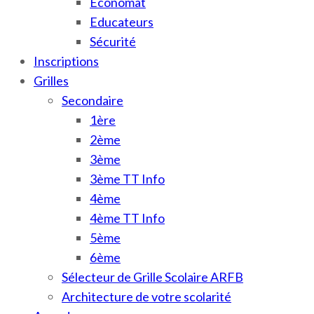
Économat
Educateurs
Sécurité
Inscriptions
Grilles
Secondaire
1ère
2ème
3ème
3ème TT Info
4ème
4ème TT Info
5ème
6ème
Sélecteur de Grille Scolaire ARFB
Architecture de votre scolarité