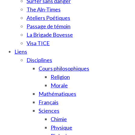
Surfer sans danger
The Aln-Times
Ateliers Poétiques
Passage de témoin
La Brigade Bovesse
Visa TICE
Liens
Disciplines
Cours philosophiques
Religion
Morale
Mathématiques
Français
Sciences
Chimie
Physique