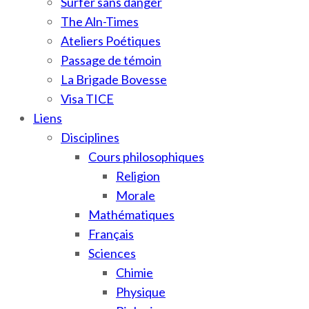
Surfer sans danger
The Aln-Times
Ateliers Poétiques
Passage de témoin
La Brigade Bovesse
Visa TICE
Liens
Disciplines
Cours philosophiques
Religion
Morale
Mathématiques
Français
Sciences
Chimie
Physique