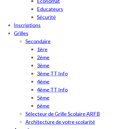
Économat
Educateurs
Sécurité
Inscriptions
Grilles
Secondaire
1ère
2ème
3ème
3ème TT Info
4ème
4ème TT Info
5ème
6ème
Sélecteur de Grille Scolaire ARFB
Architecture de votre scolarité