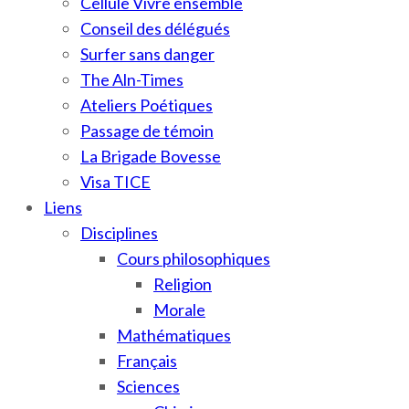
Cellule Vivre ensemble
Conseil des délégués
Surfer sans danger
The Aln-Times
Ateliers Poétiques
Passage de témoin
La Brigade Bovesse
Visa TICE
Liens
Disciplines
Cours philosophiques
Religion
Morale
Mathématiques
Français
Sciences