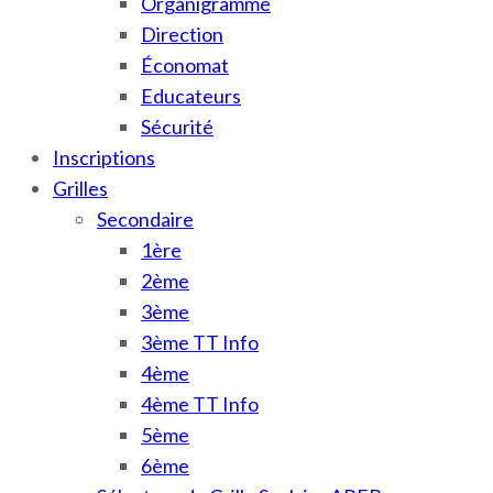
Organigramme
Direction
Économat
Educateurs
Sécurité
Inscriptions
Grilles
Secondaire
1ère
2ème
3ème
3ème TT Info
4ème
4ème TT Info
5ème
6ème