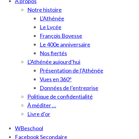
À propos
Notre histoire
L’Athénée
Le Lycée
François Bovesse
Le 400e anniversaire
Nos fiertés
L’Athénée aujourd’hui
Présentation de l’Athénée
Vues en 360°
Données de l’entreprise
Politique de confidentialité
À méditer …
Livre d’or
WBeschool
Facebook Secondaire