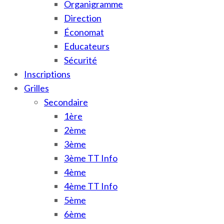
Organigramme
Direction
Économat
Educateurs
Sécurité
Inscriptions
Grilles
Secondaire
1ère
2ème
3ème
3ème TT Info
4ème
4ème TT Info
5ème
6ème