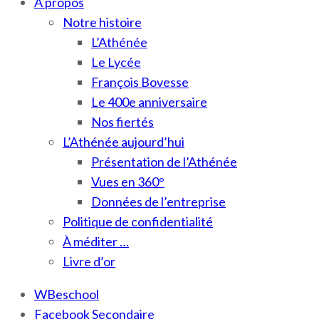
À propos
Notre histoire
L’Athénée
Le Lycée
François Bovesse
Le 400e anniversaire
Nos fiertés
L’Athénée aujourd’hui
Présentation de l’Athénée
Vues en 360°
Données de l’entreprise
Politique de confidentialité
À méditer …
Livre d’or
WBeschool
Facebook Secondaire