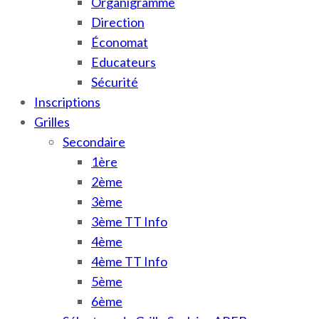
Organigramme
Direction
Économat
Educateurs
Sécurité
Inscriptions
Grilles
Secondaire
1ère
2ème
3ème
3ème TT Info
4ème
4ème TT Info
5ème
6ème