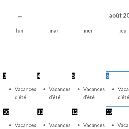
août
2
lun
mar
mer
jeu
3
4
5
6
Vacances
Vacances
Vacances
Vaca
d'été
d'été
d'été
d'ét
10
11
12
13
Vacances
Vacances
Vacances
Vaca