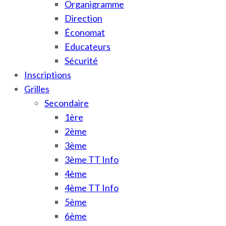
Organigramme
Direction
Économat
Educateurs
Sécurité
Inscriptions
Grilles
Secondaire
1ère
2ème
3ème
3ème TT Info
4ème
4ème TT Info
5ème
6ème