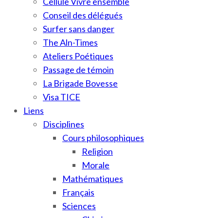
Cellule Vivre ensemble
Conseil des délégués
Surfer sans danger
The Aln-Times
Ateliers Poétiques
Passage de témoin
La Brigade Bovesse
Visa TICE
Liens
Disciplines
Cours philosophiques
Religion
Morale
Mathématiques
Français
Sciences