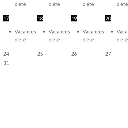
d'été
d'été
d'été
d'été
17
18
19
20
Vacances
Vacances
Vacances
Vaca
d'été
d'été
d'été
d'été
24
25
26
27
31