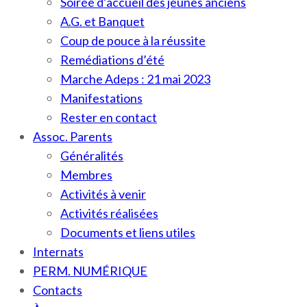
Soirée d’accueil des jeunes anciens
A.G. et Banquet
Coup de pouce à la réussite
Remédiations d’été
Marche Adeps : 21 mai 2023
Manifestations
Rester en contact
Assoc. Parents
Généralités
Membres
Activités à venir
Activités réalisées
Documents et liens utiles
Internats
PERM. NUMÉRIQUE
Contacts