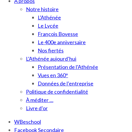
À propos
Notre histoire
L’Athénée
Le Lycée
François Bovesse
Le 400e anniversaire
Nos fiertés
L’Athénée aujourd’hui
Présentation de l’Athénée
Vues en 360°
Données de l’entreprise
Politique de confidentialité
À méditer …
Livre d’or
WBeschool
Facebook Secondaire