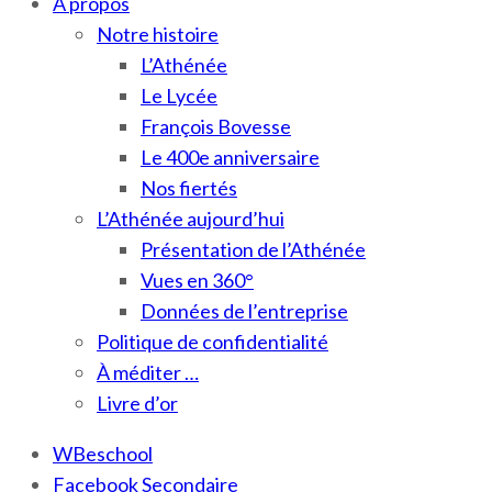
À propos
Notre histoire
L’Athénée
Le Lycée
François Bovesse
Le 400e anniversaire
Nos fiertés
L’Athénée aujourd’hui
Présentation de l’Athénée
Vues en 360°
Données de l’entreprise
Politique de confidentialité
À méditer …
Livre d’or
WBeschool
Facebook Secondaire