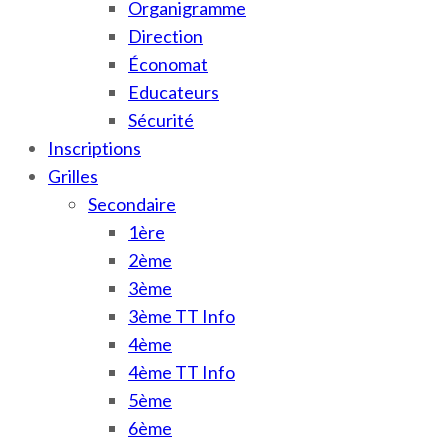
Organigramme
Direction
Économat
Educateurs
Sécurité
Inscriptions
Grilles
Secondaire
1ère
2ème
3ème
3ème TT Info
4ème
4ème TT Info
5ème
6ème