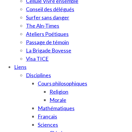
Cellule Vivre ensemble
Conseil des délégués
Surfer sans danger
The Aln-Times
Ateliers Poétiques
Passage de témoin
La Brigade Bovesse
Visa TICE
Liens
Disciplines
Cours philosophiques
Religion
Morale
Mathématiques
Français
Sciences