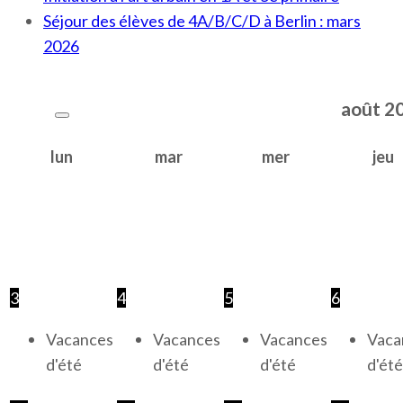
Séjour des élèves de 4A/B/C/D à Berlin : mars
2026
août
2
lun
mar
mer
jeu
3
4
5
6
Vacances
Vacances
Vacances
Vaca
d'été
d'été
d'été
d'été