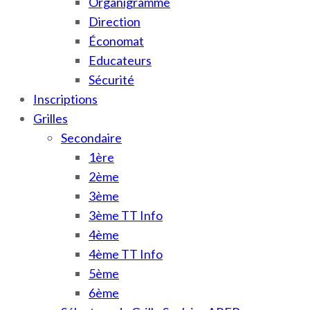
Organigramme
Direction
Économat
Educateurs
Sécurité
Inscriptions
Grilles
Secondaire
1ère
2ème
3ème
3ème TT Info
4ème
4ème TT Info
5ème
6ème