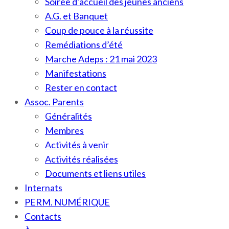
Soirée d’accueil des jeunes anciens
A.G. et Banquet
Coup de pouce à la réussite
Remédiations d’été
Marche Adeps : 21 mai 2023
Manifestations
Rester en contact
Assoc. Parents
Généralités
Membres
Activités à venir
Activités réalisées
Documents et liens utiles
Internats
PERM. NUMÉRIQUE
Contacts