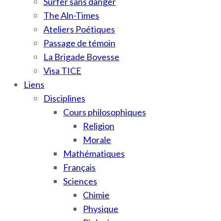
Surfer sans danger
The Aln-Times
Ateliers Poétiques
Passage de témoin
La Brigade Bovesse
Visa TICE
Liens
Disciplines
Cours philosophiques
Religion
Morale
Mathématiques
Français
Sciences
Chimie
Physique