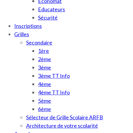
Économat
Educateurs
Sécurité
Inscriptions
Grilles
Secondaire
1ère
2ème
3ème
3ème TT Info
4ème
4ème TT Info
5ème
6ème
Sélecteur de Grille Scolaire ARFB
Architecture de votre scolarité