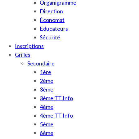
Organigramme
Direction
Économat
Educateurs
Sécurité
Inscriptions
Grilles
Secondaire
1ère
2ème
3ème
3ème TT Info
4ème
4ème TT Info
5ème
6ème