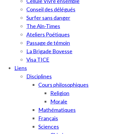
Cellule Vivre ensemble
Conseil des délégués
Surfer sans danger
The Aln-Times
Ateliers Poétiques
Passage de témoin
La Brigade Bovesse
Visa TICE
Liens
Disciplines
Cours philosophiques
Religion
Morale
Mathématiques
Français
Sciences