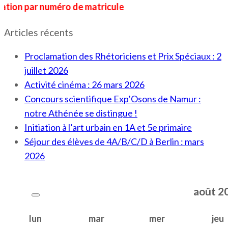
ar numéro de matricule
Articles récents
Proclamation des Rhétoriciens et Prix Spéciaux : 2
juillet 2026
Activité cinéma : 26 mars 2026
Concours scientifique Exp’Osons de Namur :
notre Athénée se distingue !
Initiation à l’art urbain en 1A et 5e primaire
Séjour des élèves de 4A/B/C/D à Berlin : mars
2026
août
2
lun
mar
mer
jeu