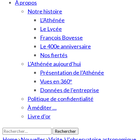
À propos
Notre histoire
L’Athénée
Le Lycée
François Bovesse
Le 400e anniversaire
Nos fiertés
L’Athénée aujourd’hui
Présentation de l’Athénée
Vues en 360°
Données de l’entreprise
Politique de confidentialité
À méditer …
Livre d’or
Rechercher :
Home
>
Nouvelles
>
Visite à l’observatoire astronomique