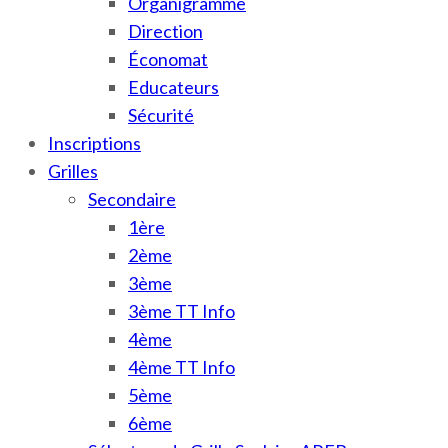
Organigramme
Direction
Économat
Educateurs
Sécurité
Inscriptions
Grilles
Secondaire
1ère
2ème
3ème
3ème TT Info
4ème
4ème TT Info
5ème
6ème