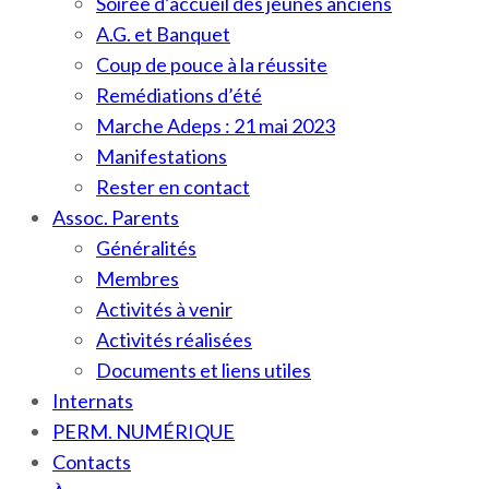
Soirée d’accueil des jeunes anciens
A.G. et Banquet
Coup de pouce à la réussite
Remédiations d’été
Marche Adeps : 21 mai 2023
Manifestations
Rester en contact
Assoc. Parents
Généralités
Membres
Activités à venir
Activités réalisées
Documents et liens utiles
Internats
PERM. NUMÉRIQUE
Contacts