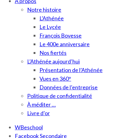
À propos
Notre histoire
L’Athénée
Le Lycée
François Bovesse
Le 400e anniversaire
Nos fiertés
L’Athénée aujourd’hui
Présentation de l’Athénée
Vues en 360°
Données de l’entreprise
Politique de confidentialité
À méditer …
Livre d’or
WBeschool
Facebook Secondaire