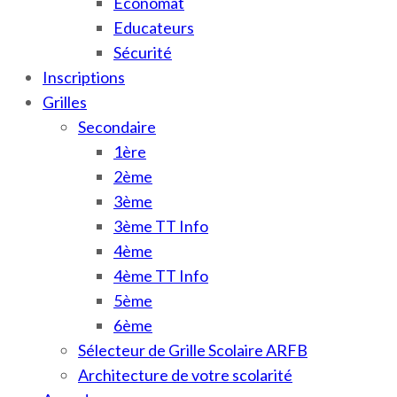
Économat
Educateurs
Sécurité
Inscriptions
Grilles
Secondaire
1ère
2ème
3ème
3ème TT Info
4ème
4ème TT Info
5ème
6ème
Sélecteur de Grille Scolaire ARFB
Architecture de votre scolarité