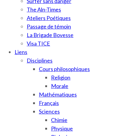
Surfer sans danger
The Aln-Times
Ateliers Poétiques
Passage de témoin
La Brigade Bovesse
Visa TICE
Liens
Disciplines
Cours philosophiques
Religion
Morale
Mathématiques
Français
Sciences
Chimie
Physique