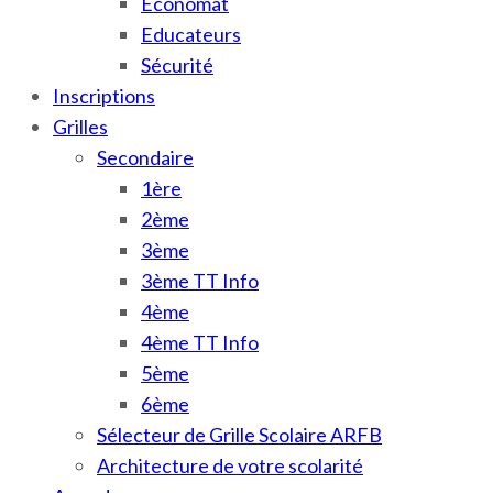
Économat
Educateurs
Sécurité
Inscriptions
Grilles
Secondaire
1ère
2ème
3ème
3ème TT Info
4ème
4ème TT Info
5ème
6ème
Sélecteur de Grille Scolaire ARFB
Architecture de votre scolarité