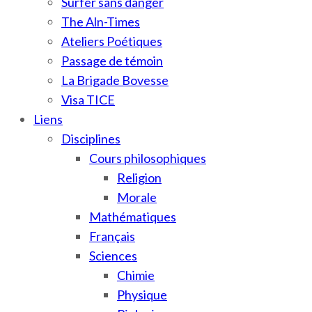
Surfer sans danger
The Aln-Times
Ateliers Poétiques
Passage de témoin
La Brigade Bovesse
Visa TICE
Liens
Disciplines
Cours philosophiques
Religion
Morale
Mathématiques
Français
Sciences
Chimie
Physique