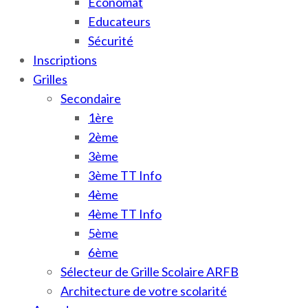
Économat
Educateurs
Sécurité
Inscriptions
Grilles
Secondaire
1ère
2ème
3ème
3ème TT Info
4ème
4ème TT Info
5ème
6ème
Sélecteur de Grille Scolaire ARFB
Architecture de votre scolarité