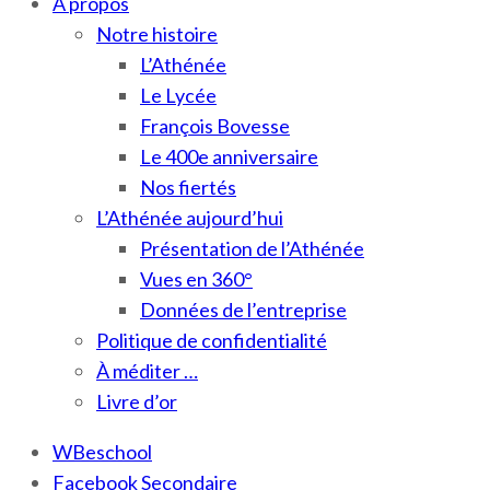
À propos
Notre histoire
L’Athénée
Le Lycée
François Bovesse
Le 400e anniversaire
Nos fiertés
L’Athénée aujourd’hui
Présentation de l’Athénée
Vues en 360°
Données de l’entreprise
Politique de confidentialité
À méditer …
Livre d’or
WBeschool
Facebook Secondaire