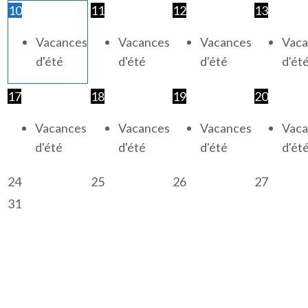
10
11
12
13
Vacances
Vacances
Vacances
Vaca
d'été
d'été
d'été
d'ét
17
18
19
20
Vacances
Vacances
Vacances
Vaca
d'été
d'été
d'été
d'ét
24
25
26
27
31