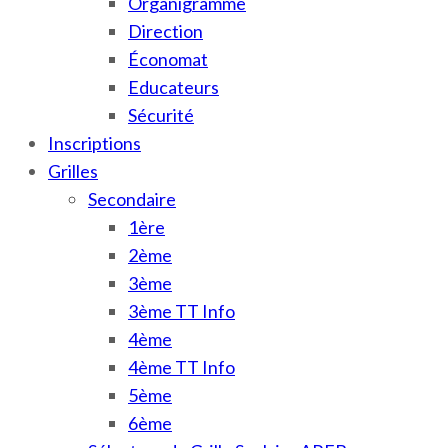
Organigramme
Direction
Économat
Educateurs
Sécurité
Inscriptions
Grilles
Secondaire
1ère
2ème
3ème
3ème TT Info
4ème
4ème TT Info
5ème
6ème