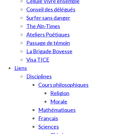
Cellule Vivre ensemble
Conseil des délégués
Surfer sans danger
The Aln-Times
Ateliers Poétiques
Passage de témoin
La Brigade Bovesse
Visa TICE
Liens
Disciplines
Cours philosophiques
Religion
Morale
Mathématiques
Français
Sciences