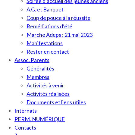
Soirée d’accueil des jeunes anciens
A.G. et Banquet
Coup de pouce à la réussite
Remédiations d’été
Marche Adeps : 21 mai 2023
Manifestations
Rester en contact
Assoc. Parents
Généralités
Membres
Activités à venir
Activités réalisées
Documents et liens utiles
Internats
PERM. NUMÉRIQUE
Contacts