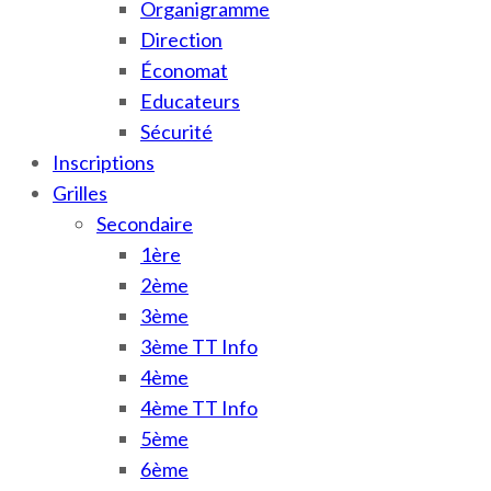
Organigramme
Direction
Économat
Educateurs
Sécurité
Inscriptions
Grilles
Secondaire
1ère
2ème
3ème
3ème TT Info
4ème
4ème TT Info
5ème
6ème