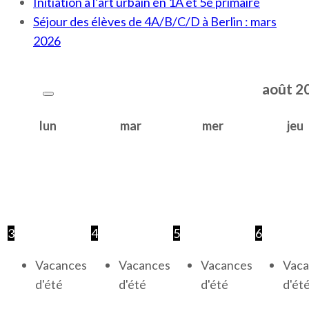
Initiation à l’art urbain en 1A et 5e primaire
Séjour des élèves de 4A/B/C/D à Berlin : mars
2026
août
2
lun
mar
mer
jeu
3
4
5
6
Vacances
Vacances
Vacances
Vaca
d'été
d'été
d'été
d'ét