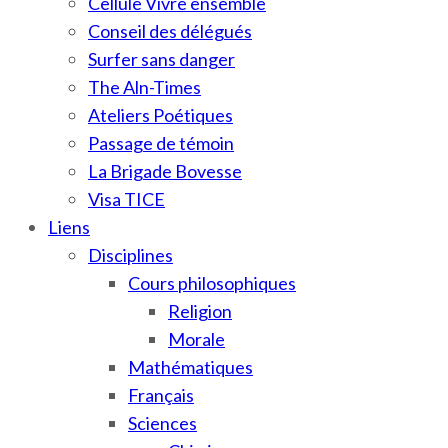
Cellule Vivre ensemble
Conseil des délégués
Surfer sans danger
The Aln-Times
Ateliers Poétiques
Passage de témoin
La Brigade Bovesse
Visa TICE
Liens
Disciplines
Cours philosophiques
Religion
Morale
Mathématiques
Français
Sciences