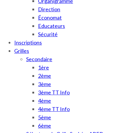
Organigramme
Direction
Économat
Educateurs
Sécurité
Inscriptions
Grilles
Secondaire
1ère
2ème
3ème
3ème TT Info
4ème
4ème TT Info
5ème
6ème