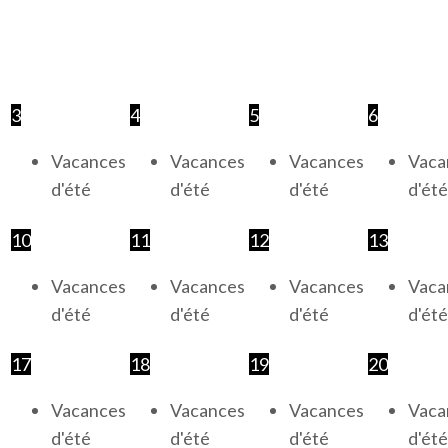
3
4
5
6
Vacances
Vacances
Vacances
Vaca
d'été
d'été
d'été
d'été
10
11
12
13
Vacances
Vacances
Vacances
Vaca
d'été
d'été
d'été
d'été
17
18
19
20
Vacances
Vacances
Vacances
Vaca
d'été
d'été
d'été
d'été