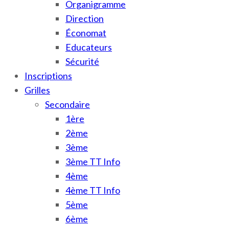
Organigramme
Direction
Économat
Educateurs
Sécurité
Inscriptions
Grilles
Secondaire
1ère
2ème
3ème
3ème TT Info
4ème
4ème TT Info
5ème
6ème