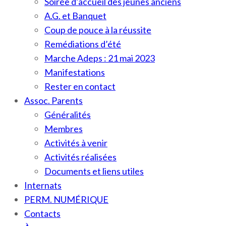
Soirée d’accueil des jeunes anciens
A.G. et Banquet
Coup de pouce à la réussite
Remédiations d’été
Marche Adeps : 21 mai 2023
Manifestations
Rester en contact
Assoc. Parents
Généralités
Membres
Activités à venir
Activités réalisées
Documents et liens utiles
Internats
PERM. NUMÉRIQUE
Contacts