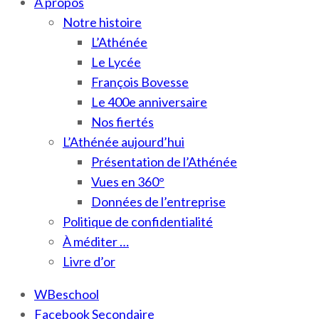
À propos
Notre histoire
L’Athénée
Le Lycée
François Bovesse
Le 400e anniversaire
Nos fiertés
L’Athénée aujourd’hui
Présentation de l’Athénée
Vues en 360°
Données de l’entreprise
Politique de confidentialité
À méditer …
Livre d’or
WBeschool
Facebook Secondaire