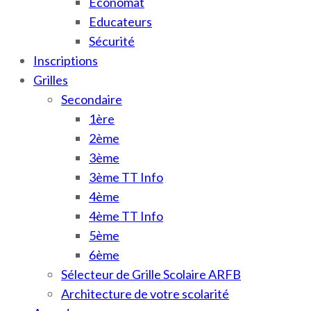
Économat
Educateurs
Sécurité
Inscriptions
Grilles
Secondaire
1ère
2ème
3ème
3ème TT Info
4ème
4ème TT Info
5ème
6ème
Sélecteur de Grille Scolaire ARFB
Architecture de votre scolarité