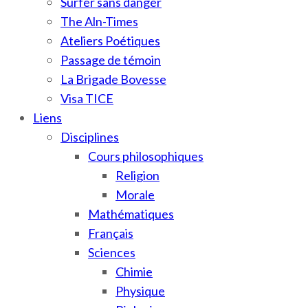
Surfer sans danger
The Aln-Times
Ateliers Poétiques
Passage de témoin
La Brigade Bovesse
Visa TICE
Liens
Disciplines
Cours philosophiques
Religion
Morale
Mathématiques
Français
Sciences
Chimie
Physique