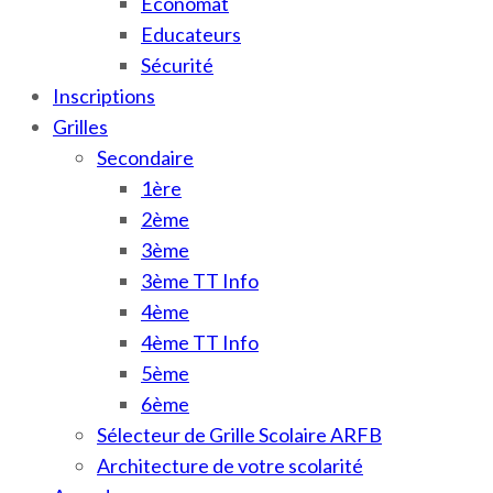
Économat
Educateurs
Sécurité
Inscriptions
Grilles
Secondaire
1ère
2ème
3ème
3ème TT Info
4ème
4ème TT Info
5ème
6ème
Sélecteur de Grille Scolaire ARFB
Architecture de votre scolarité