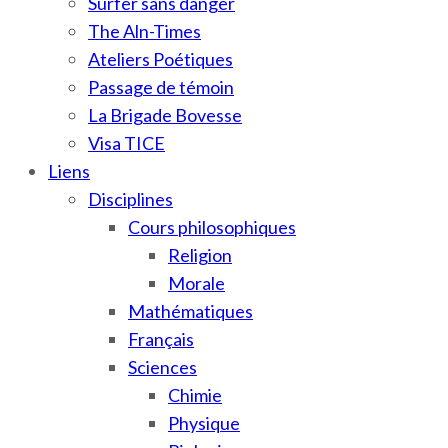
Surfer sans danger
The Aln-Times
Ateliers Poétiques
Passage de témoin
La Brigade Bovesse
Visa TICE
Liens
Disciplines
Cours philosophiques
Religion
Morale
Mathématiques
Français
Sciences
Chimie
Physique