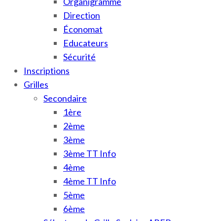
Organigramme
Direction
Économat
Educateurs
Sécurité
Inscriptions
Grilles
Secondaire
1ère
2ème
3ème
3ème TT Info
4ème
4ème TT Info
5ème
6ème