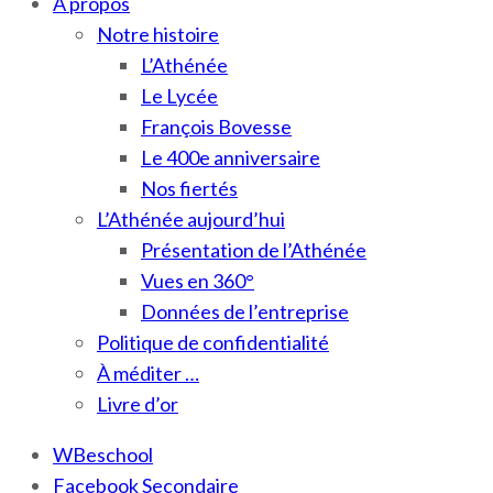
À propos
Notre histoire
L’Athénée
Le Lycée
François Bovesse
Le 400e anniversaire
Nos fiertés
L’Athénée aujourd’hui
Présentation de l’Athénée
Vues en 360°
Données de l’entreprise
Politique de confidentialité
À méditer …
Livre d’or
WBeschool
Facebook Secondaire