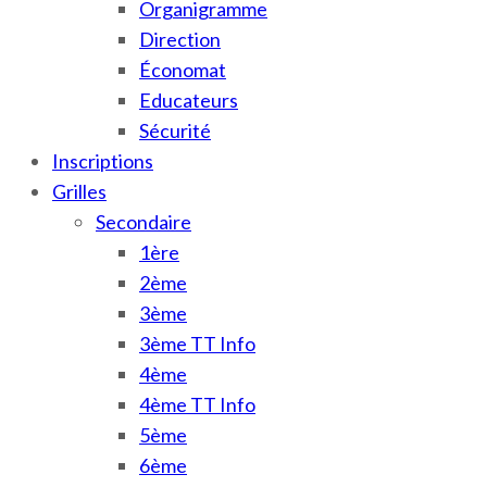
Organigramme
Direction
Économat
Educateurs
Sécurité
Inscriptions
Grilles
Secondaire
1ère
2ème
3ème
3ème TT Info
4ème
4ème TT Info
5ème
6ème