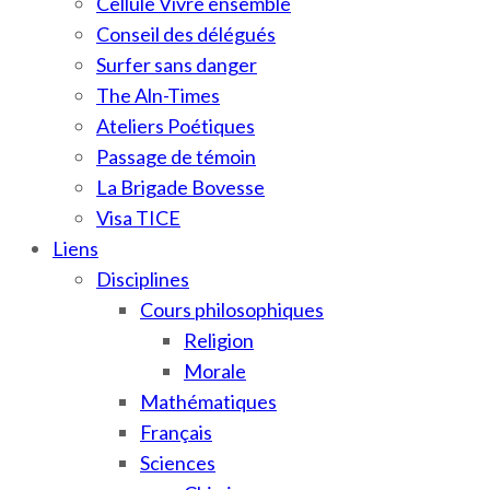
Cellule Vivre ensemble
Conseil des délégués
Surfer sans danger
The Aln-Times
Ateliers Poétiques
Passage de témoin
La Brigade Bovesse
Visa TICE
Liens
Disciplines
Cours philosophiques
Religion
Morale
Mathématiques
Français
Sciences