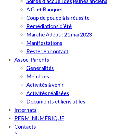
Soirée d’accueil des jeunes anciens
A.G. et Banquet
Coup de pouce à la réussite
Remédiations d’été
Marche Adeps : 21 mai 2023
Manifestations
Rester en contact
Assoc. Parents
Généralités
Membres
Activités à venir
Activités réalisées
Documents et liens utiles
Internats
PERM. NUMÉRIQUE
Contacts