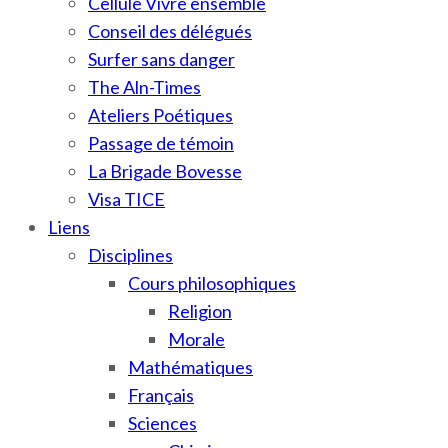
Cellule Vivre ensemble
Conseil des délégués
Surfer sans danger
The Aln-Times
Ateliers Poétiques
Passage de témoin
La Brigade Bovesse
Visa TICE
Liens
Disciplines
Cours philosophiques
Religion
Morale
Mathématiques
Français
Sciences