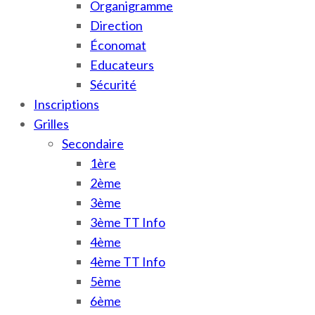
Organigramme
Direction
Économat
Educateurs
Sécurité
Inscriptions
Grilles
Secondaire
1ère
2ème
3ème
3ème TT Info
4ème
4ème TT Info
5ème
6ème