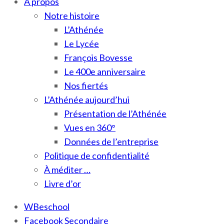
À propos
Notre histoire
L’Athénée
Le Lycée
François Bovesse
Le 400e anniversaire
Nos fiertés
L’Athénée aujourd’hui
Présentation de l’Athénée
Vues en 360°
Données de l’entreprise
Politique de confidentialité
À méditer …
Livre d’or
WBeschool
Facebook Secondaire