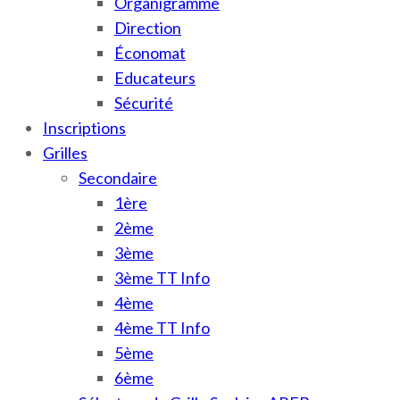
Organigramme
Direction
Économat
Educateurs
Sécurité
Inscriptions
Grilles
Secondaire
1ère
2ème
3ème
3ème TT Info
4ème
4ème TT Info
5ème
6ème