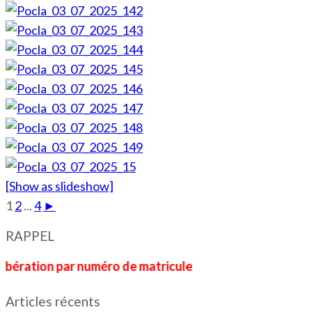
[Show as slideshow]
1
2
...
4
►
RAPPEL
on par numéro de matricule
Articles récents