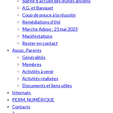
Soirée d’accueil des jeunes anciens
A.G. et Banquet
Coup de pouce à la réussite
Remédiations d’été
Marche Adeps : 21 mai 2023
Manifestations
Rester en contact
Assoc. Parents
Généralités
Membres
Activités à venir
Activités réalisées
Documents et liens utiles
Internats
PERM. NUMÉRIQUE
Contacts