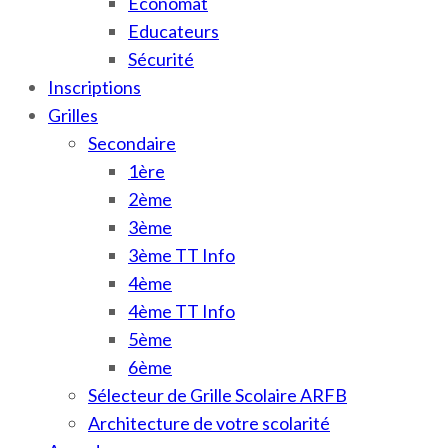
Économat
Educateurs
Sécurité
Inscriptions
Grilles
Secondaire
1ère
2ème
3ème
3ème TT Info
4ème
4ème TT Info
5ème
6ème
Sélecteur de Grille Scolaire ARFB
Architecture de votre scolarité