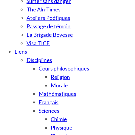
Surfer sans danger
The Aln-Times
Ateliers Poétiques
Passage de témoin
La Brigade Bovesse
Visa TICE
Liens
Disciplines
Cours philosophiques
Religion
Morale
Mathématiques
Français
Sciences
Chimie
Physique