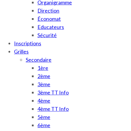
Organigramme
Direction
Économat
Educateurs
Sécurité
Inscriptions
Grilles
Secondaire
1ère
2ème
3ème
3ème TT Info
4ème
4ème TT Info
5ème
6ème