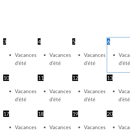
3
4
5
6
Vacances
Vacances
Vacances
Vaca
d'été
d'été
d'été
d'ét
10
11
12
13
Vacances
Vacances
Vacances
Vaca
d'été
d'été
d'été
d'été
17
18
19
20
Vacances
Vacances
Vacances
Vaca