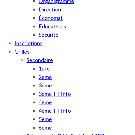
Organigramme
Direction
Économat
Educateurs
Sécurité
Inscriptions
Grilles
Secondaire
1ère
2ème
3ème
3ème TT Info
4ème
4ème TT Info
5ème
6ème