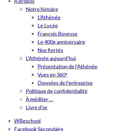
À propos
Notre histoire
L’Athénée
Le Lycée
François Bovesse
Le 400e anniversaire
Nos fiertés
L’Athénée aujourd’hui
Présentation de l’Athénée
Vues en 360°
Données de l’entreprise
Politique de confidentialité
À méditer …
Livre d’or
WBeschool
Facebook Secondaire