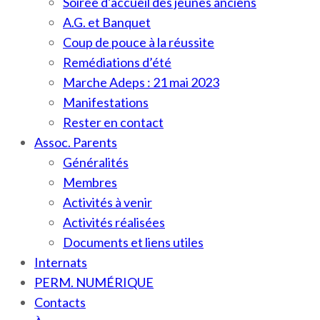
Soirée d’accueil des jeunes anciens
A.G. et Banquet
Coup de pouce à la réussite
Remédiations d’été
Marche Adeps : 21 mai 2023
Manifestations
Rester en contact
Assoc. Parents
Généralités
Membres
Activités à venir
Activités réalisées
Documents et liens utiles
Internats
PERM. NUMÉRIQUE
Contacts