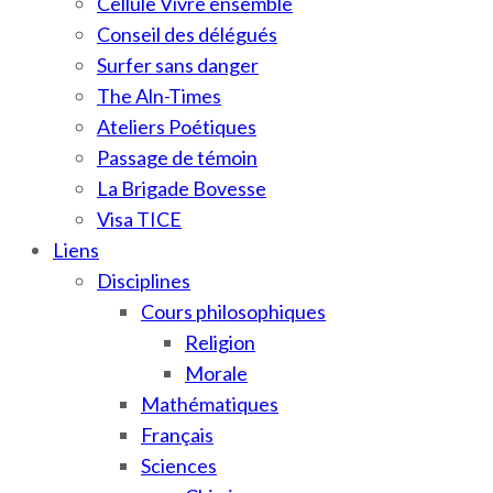
Cellule Vivre ensemble
Conseil des délégués
Surfer sans danger
The Aln-Times
Ateliers Poétiques
Passage de témoin
La Brigade Bovesse
Visa TICE
Liens
Disciplines
Cours philosophiques
Religion
Morale
Mathématiques
Français
Sciences