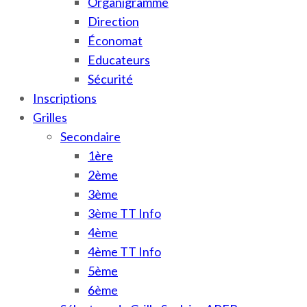
Organigramme
Direction
Économat
Educateurs
Sécurité
Inscriptions
Grilles
Secondaire
1ère
2ème
3ème
3ème TT Info
4ème
4ème TT Info
5ème
6ème