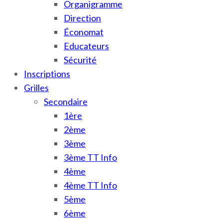
Organigramme
Direction
Économat
Educateurs
Sécurité
Inscriptions
Grilles
Secondaire
1ère
2ème
3ème
3ème TT Info
4ème
4ème TT Info
5ème
6ème