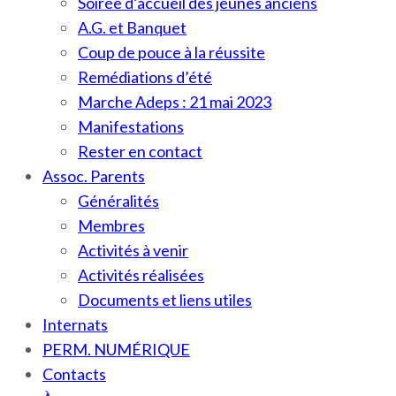
Soirée d’accueil des jeunes anciens
A.G. et Banquet
Coup de pouce à la réussite
Remédiations d’été
Marche Adeps : 21 mai 2023
Manifestations
Rester en contact
Assoc. Parents
Généralités
Membres
Activités à venir
Activités réalisées
Documents et liens utiles
Internats
PERM. NUMÉRIQUE
Contacts