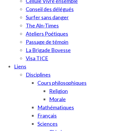
Cellule Vivre ensemble
Conseil des délégués
Surfer sans danger
The Aln-Times
Ateliers Poétiques
Passage de témoin
La Brigade Bovesse
Visa TICE
Liens
Disciplines
Cours philosophiques
Religion
Morale
Mathématiques
Français
Sciences