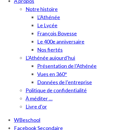
À propos
Notre histoire
L’Athénée
Le Lycée
François Bovesse
Le 400e anniversaire
Nos fiertés
L’Athénée aujourd’hui
Présentation de l’Athénée
Vues en 360°
Données de l’entreprise
Politique de confidentialité
À méditer …
Livre d’or
WBeschool
Facebook Secondaire