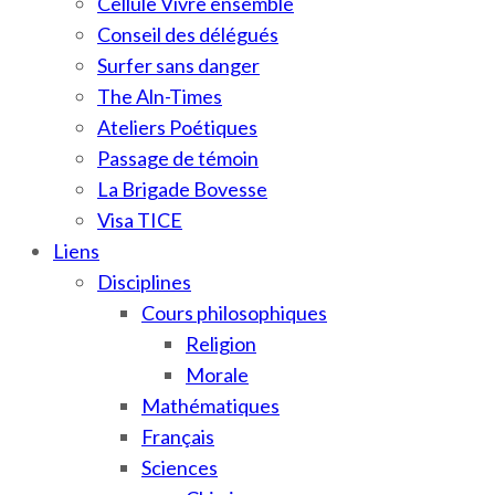
Cellule Vivre ensemble
Conseil des délégués
Surfer sans danger
The Aln-Times
Ateliers Poétiques
Passage de témoin
La Brigade Bovesse
Visa TICE
Liens
Disciplines
Cours philosophiques
Religion
Morale
Mathématiques
Français
Sciences