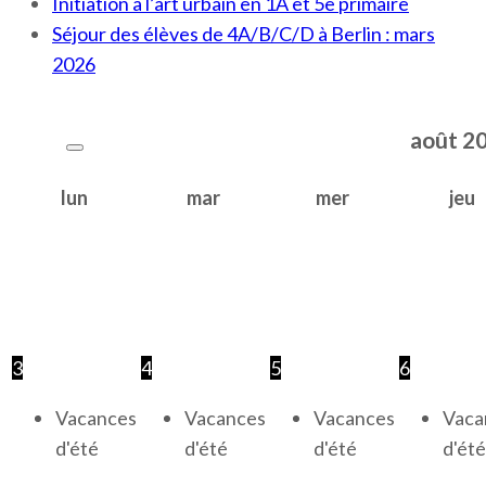
Initiation à l’art urbain en 1A et 5e primaire
Séjour des élèves de 4A/B/C/D à Berlin : mars
2026
août
2
lun
mar
mer
jeu
3
4
5
6
Vacances
Vacances
Vacances
Vaca
d'été
d'été
d'été
d'été