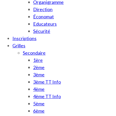
Organigramme
Direction
Économat
Educateurs
Sécurité
Inscriptions
Grilles
Secondaire
1ère
2ème
3ème
3ème TT Info
4ème
4ème TT Info
5ème
6ème