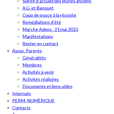
Soirée d’accueil des jeunes anciens
A.G. et Banquet
Coup de pouce à la réussite
Remédiations d’été
Marche Adeps : 21 mai 2023
Manifestations
Rester en contact
Assoc. Parents
Généralités
Membres
Activités à venir
Activités réalisées
Documents et liens utiles
Internats
PERM. NUMÉRIQUE
Contacts