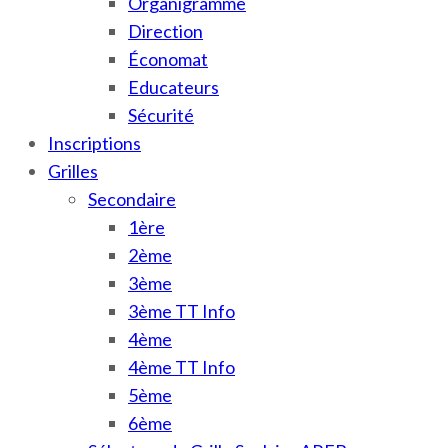
Organigramme
Direction
Économat
Educateurs
Sécurité
Inscriptions
Grilles
Secondaire
1ère
2ème
3ème
3ème TT Info
4ème
4ème TT Info
5ème
6ème