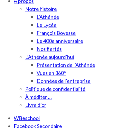
À propos
Notre histoire
L’Athénée
Le Lycée
François Bovesse
Le 400e anniversaire
Nos fiertés
L’Athénée aujourd’hui
Présentation de l’Athénée
Vues en 360°
Données de l’entreprise
Politique de confidentialité
À méditer …
Livre d’or
WBeschool
Facebook Secondaire