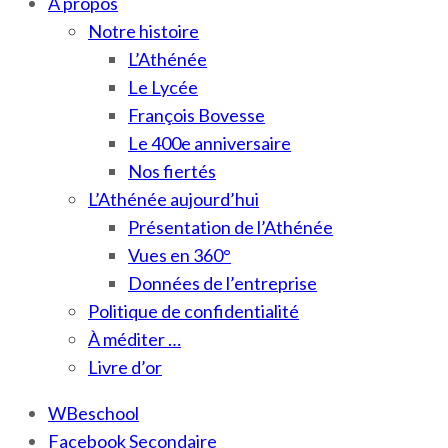
À propos
Notre histoire
L’Athénée
Le Lycée
François Bovesse
Le 400e anniversaire
Nos fiertés
L’Athénée aujourd’hui
Présentation de l’Athénée
Vues en 360°
Données de l’entreprise
Politique de confidentialité
À méditer …
Livre d’or
WBeschool
Facebook Secondaire