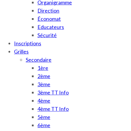
Organigramme
Direction
Économat
Educateurs
Sécurité
Inscriptions
Grilles
Secondaire
1ère
2ème
3ème
3ème TT Info
4ème
4ème TT Info
5ème
6ème