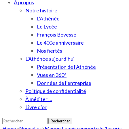
À propos
Notre histoire
L’Athénée
Le Lycée
François Bovesse
Le 400e anniversaire
Nos fiertés
L’Athénée aujourd’hui
Présentation de l’Athénée
Vues en 360°
Données de l’entreprise
Politique de confidentialité
À méditer …
Livre d’or
Rechercher :
Home
>
Nouvelles
>
Manon Lenoir remporte le 1er prix