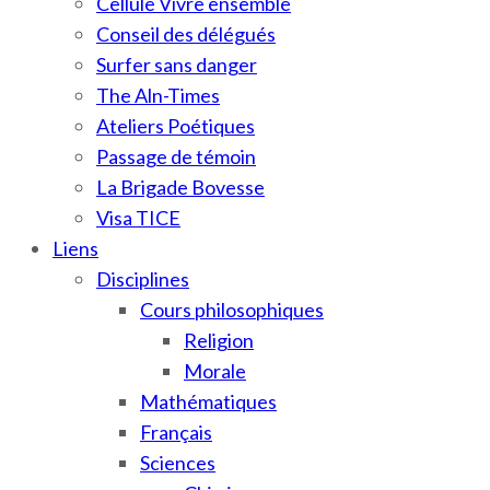
Cellule Vivre ensemble
Conseil des délégués
Surfer sans danger
The Aln-Times
Ateliers Poétiques
Passage de témoin
La Brigade Bovesse
Visa TICE
Liens
Disciplines
Cours philosophiques
Religion
Morale
Mathématiques
Français
Sciences