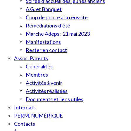
Soirée d’accueil des jeunes anciens
A.G. et Banquet
Coup de pouce à la réussite
Remédiations d’été
Marche Adeps : 21 mai 2023
Manifestations
Rester en contact
Assoc. Parents
Généralités
Membres
Activités à venir
Activités réalisées
Documents et liens utiles
Internats
PERM. NUMÉRIQUE
Contacts