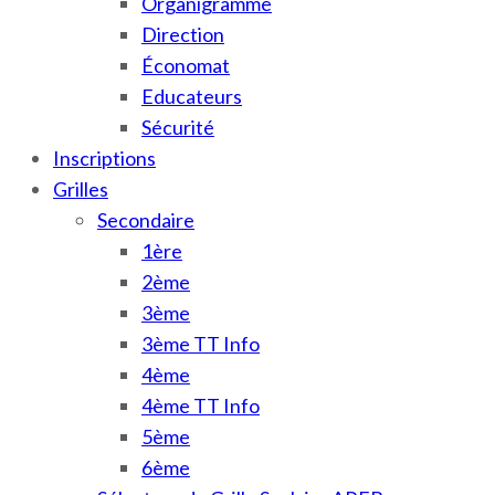
Organigramme
Direction
Économat
Educateurs
Sécurité
Inscriptions
Grilles
Secondaire
1ère
2ème
3ème
3ème TT Info
4ème
4ème TT Info
5ème
6ème