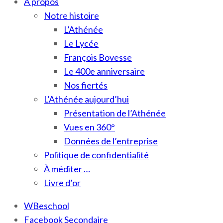
À propos
Notre histoire
L’Athénée
Le Lycée
François Bovesse
Le 400e anniversaire
Nos fiertés
L’Athénée aujourd’hui
Présentation de l’Athénée
Vues en 360°
Données de l’entreprise
Politique de confidentialité
À méditer …
Livre d’or
WBeschool
Facebook Secondaire